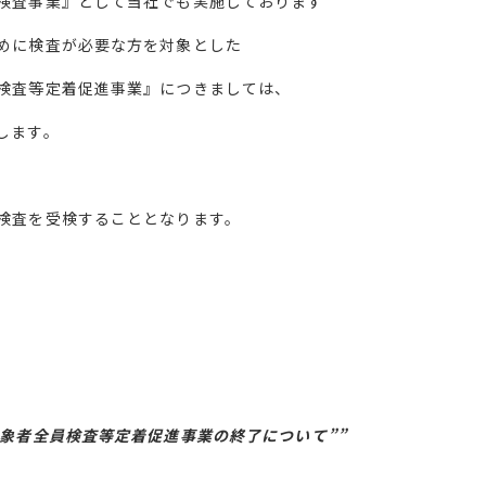
検査事業』として当社でも実施しております
めに検査が必要な方を対象とした
検査等定着促進事業』につきましては、
します。
検査を受検することとなります。
対象者全員検査等定着促進事業の終了について””